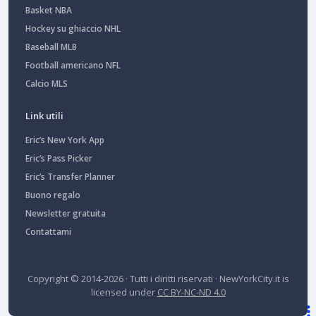
Basket NBA
Hockey su ghiaccio NHL
Baseball MLB
Football americano NFL
Calcio MLS
Link utili
Eric’s New York App
Eric’s Pass Picker
Eric’s Transfer Planner
Buono regalo
Newsletter gratuita
Contattami
Copyright © 2014-2026 · Tutti i diritti riservati ·
NewYorkCity.it
is
licensed under
CC BY-NC-ND 4.0