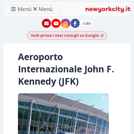
Menù
Menù
New York - YouTube
New York - Instagram
4.8M
Vedi prima i miei consigli su Google
Aggiungi come f
Aeroporto
Internazionale John F.
Kennedy (JFK)