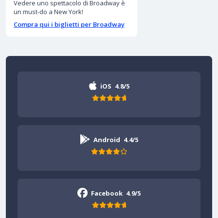
Vedere uno spettacolo di Broadway è
un must-do a New York!
Compra qui i biglietti per Broadway
iOS
4.8/5
Android
4.4/5
Facebook
4.9/5