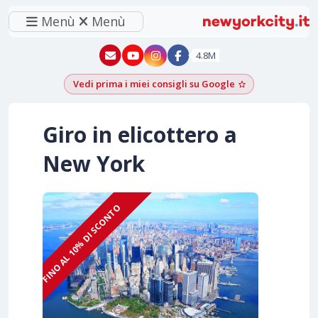
Menù
Menù
New York - YouTube
New York - Instagram
4.8M
Vedi prima i miei consigli su Google
Aggiungi come f
Giro in elicottero a
New York
FINO AL 10% DI SCONTO