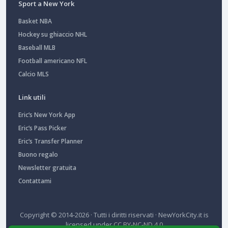
Sport a New York
Basket NBA
Hockey su ghiaccio NHL
Baseball MLB
Football americano NFL
Calcio MLS
Link utili
Eric’s New York App
Eric’s Pass Picker
Eric’s Transfer Planner
Buono regalo
Newsletter gratuita
Contattami
Copyright © 2014-2026 · Tutti i diritti riservati ·
NewYorkCity.it
is
licensed under
CC BY-NC-ND 4.0