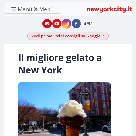
Menù
Menù
New York - YouTube
New York - Instagram
4.8M
Vedi prima i miei consigli su Google
Aggiungi come f
Il migliore gelato a
New York