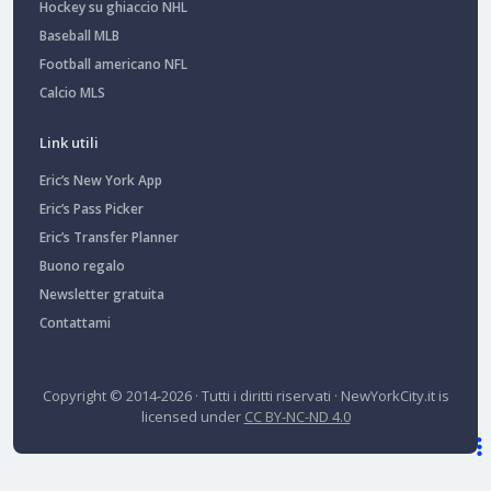
Hockey su ghiaccio NHL
Baseball MLB
Football americano NFL
Calcio MLS
Link utili
Eric’s New York App
Eric’s Pass Picker
Eric’s Transfer Planner
Buono regalo
Newsletter gratuita
Contattami
Copyright © 2014-2026 · Tutti i diritti riservati ·
NewYorkCity.it
is
licensed under
CC BY-NC-ND 4.0