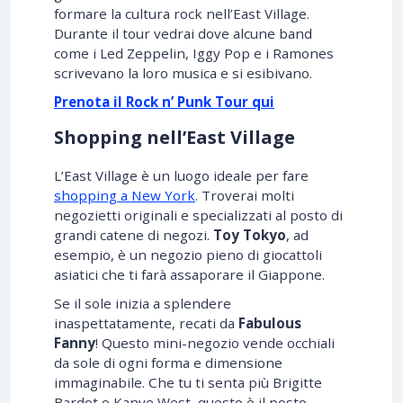
formare la cultura rock nell’East Village.
Durante il tour vedrai dove alcune band
come i Led Zeppelin, Iggy Pop e i Ramones
scrivevano la loro musica e si esibivano.
Prenota il Rock n’ Punk Tour qui
Shopping nell’East Village
L’East Village è un luogo ideale per fare
shopping a New York
. Troverai molti
negozietti originali e specializzati al posto di
grandi catene di negozi.
Toy Tokyo
, ad
esempio, è un negozio pieno di giocattoli
asiatici che ti farà assaporare il Giappone.
Se il sole inizia a splendere
inaspettatamente, recati da
Fabulous
Fanny
! Questo mini-negozio vende occhiali
da sole di ogni forma e dimensione
immaginabile. Che tu ti senta più Brigitte
Bardot o Kanye West, questo è il posto