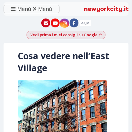
Menù
Menù
New York - YouTube
New York - Instagram
4.8M
Vedi prima i miei consigli su Google
Aggiungi come f
Cosa vedere nell’East
Village