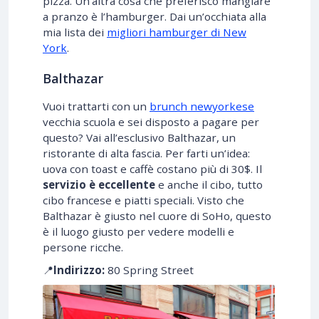
pizza. Un’altra cosa che preferisco mangiare
a pranzo è l’hamburger. Dai un’occhiata alla
mia lista dei
migliori hamburger di New
York
.
Balthazar
Vuoi trattarti con un
brunch newyorkese
vecchia scuola e sei disposto a pagare per
questo? Vai all’esclusivo Balthazar, un
ristorante di alta fascia. Per farti un’idea:
uova con toast e caffè costano più di 30$. Il
servizio è eccellente
e anche il cibo, tutto
cibo francese e piatti speciali. Visto che
Balthazar è giusto nel cuore di SoHo, questo
è il luogo giusto per vedere modelli e
persone ricche.
📍
Indirizzo:
80 Spring Street