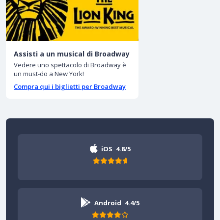
Assisti a un musical di Broadway
Vedere uno spettacolo di Broadway è
un must-do a New York!
Compra qui i biglietti per Broadway
iOS
4.8/5
Android
4.4/5