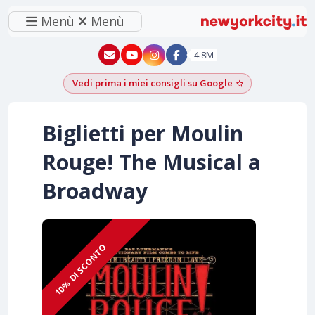
Menù
Menù
New York - YouTube
New York - Instagram
4.8M
Vedi prima i miei consigli su Google
Aggiungi come f
Biglietti per Moulin
Rouge! The Musical a
Broadway
10% DI SCONTO