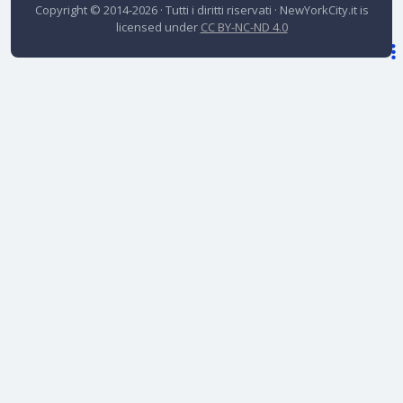
Copyright © 2014-2026 · Tutti i diritti riservati ·
NewYorkCity.it
is
licensed under
CC BY-NC-ND 4.0