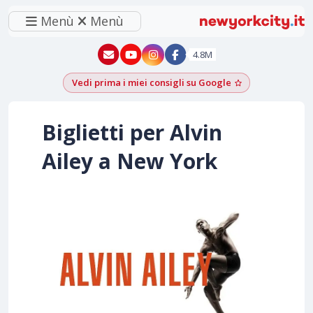
Menù
Menù
New York - YouTube
New York - Instagram
4.8M
Vedi prima i miei consigli su Google
Aggiungi come f
Biglietti per Alvin
Ailey a New York