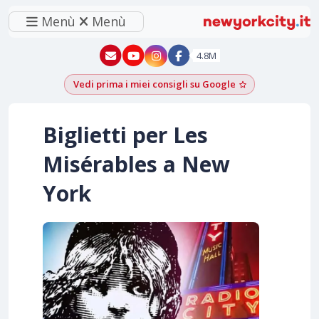
Menù
Menù
New York - YouTube
New York - Instagram
4.8M
Vedi prima i miei consigli su Google
Aggiungi come f
Biglietti per Les
Misérables a New
York