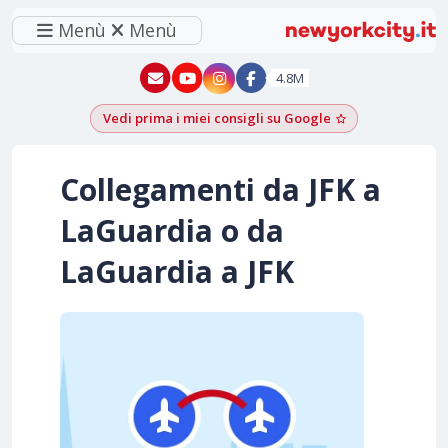
Menù
Menù
New York - YouTube
New York - Instagram
4.8M
Vedi prima i miei consigli su Google
Aggiungi come f
Collegamenti da JFK a
LaGuardia o da
LaGuardia a JFK