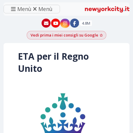
Menù
Menù
New York - YouTube
New York - Instagram
4.8M
Vedi prima i miei consigli su Google
Aggiungi come f
ETA per il Regno
Unito