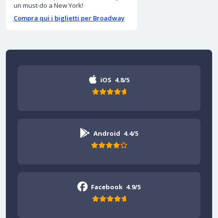
un must-do a New York!
Compra qui i biglietti per Broadway
iOS
4.8/5
Android
4.4/5
Facebook
4.9/5