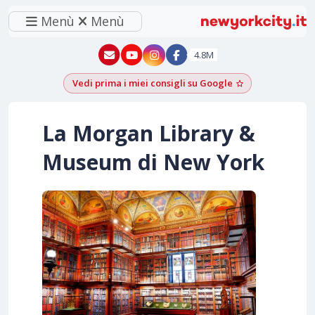
Menù
Menù
New York - YouTube
New York - Instagram
4.8M
Vedi prima i miei consigli su Google
Aggiungi come f
La Morgan Library &
Museum di New York