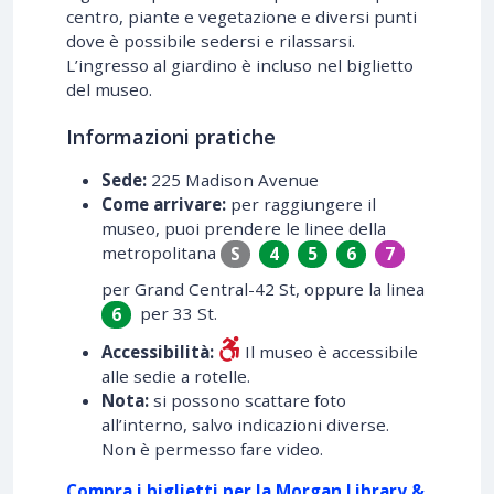
centro, piante e vegetazione e diversi punti
dove è possibile sedersi e rilassarsi.
L’ingresso al giardino è incluso nel biglietto
del museo.
Informazioni pratiche
Sede:
225 Madison Avenue
Come arrivare:
per raggiungere il
museo, puoi prendere le linee della
metropolitana
S
4
5
6
7
per Grand Central-42 St, oppure la linea
per 33 St.
6
Accessibilità:
Il museo è accessibile
alle sedie a rotelle.
Nota:
si possono scattare foto
all’interno, salvo indicazioni diverse.
Non è permesso fare video.
Compra i biglietti per la Morgan Library &