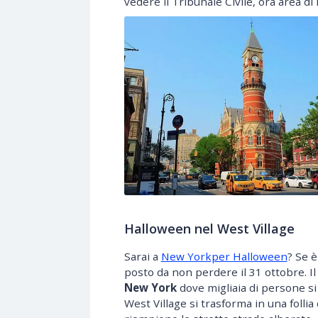
vedere il Tribunale Civile, ora area di l
Halloween nel West Village
Sarai a
New Yorkper Halloween
? Se è
posto da non perdere il 31 ottobre. Il 
New York
dove migliaia di persone si 
West Village si trasforma in una folli