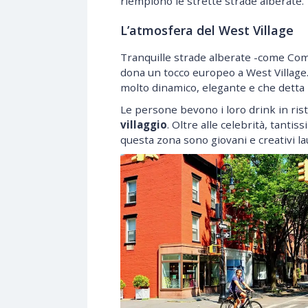
riempiono le strette strade alberate.
L’atmosfera del West Village
Tranquille strade alberate -come Co
dona un tocco europeo a West Village
molto dinamico, elegante e che detta 
Le persone bevono i loro drink in risto
villaggio
. Oltre alle celebrità, tanti
questa zona sono giovani e creativi lau