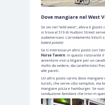
Dove mangiare nel West V
Se sei nel “wild west”, allora è giust
si trova al 519 di Hudson Street serve
sudamericani. L’arredamento kitsch si
baked potato
!
Se ti interessa un altro posto con l’a
Horse Tavern
. In questo ristorante i
avventore inizi a litigare per un cav
molto da vedere, dai caratteristici fr
alle pareti.
Un altro posto carino dove mangiare 
turisti, che serve cibo semplice, ma b
mangiare pizza e hamburger. Se vuoi ass
conduzione familiare che trovi in ques