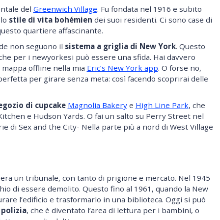
entale del
Greenwich Village
. Fu fondata nel 1916 e subito
 lo
stile di vita bohémien
dei suoi residenti. Ci sono case di
questo quartiere affascinante.
rade non seguono il
sistema a griglia di New York
. Questo
che per i newyorkesi può essere una sfida. Hai davvero
 mappa offline nella mia
Eric’s New York app
. O forse no,
 perfetta per girare senza meta: così facendo scoprirai delle
egozio di cupcake
Magnolia Bakery
e
High Line Park
, che
 Kitchen e Hudson Yards. O fai un salto su Perry Street nel
ie di Sex and the City- Nella parte più a nord di West Village
 era un tribunale, con tanto di prigione e mercato. Nel 1945
ischio di essere demolito. Questo fino al 1961, quando la New
urare l’edificio e trasformarlo in una biblioteca. Oggi si può
 polizia
, che è diventato l’area di lettura per i bambini, o