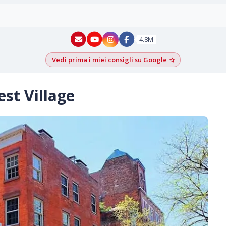
New York - YouTube
New York - Instagram
4.8M
Vedi prima i miei consigli su Google
Aggiungi come f
st Village