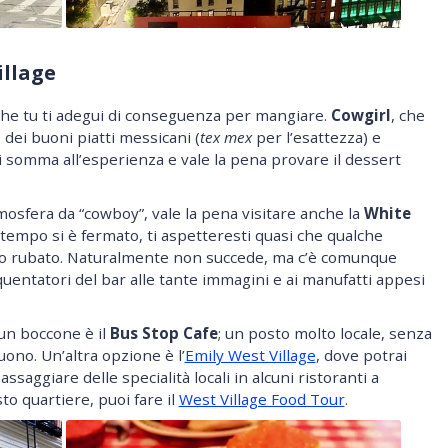
illage
o che tu ti adegui di conseguenza per mangiare.
Cowgirl
, che
 dei buoni piatti messicani (
tex mex
per l’esattezza) e
 somma all’esperienza e vale la pena provare il dessert
tmosfera da “cowboy”, vale la pena visitare anche la
White
l tempo si è fermato, ti aspetteresti quasi che qualche
allo rubato. Naturalmente non succede, ma c’è comunque
equentatori del bar alle tante immagini e ai manufatti appesi
un boccone è il
Bus Stop Cafe
; un posto molto locale, senza
uono. Un’altra opzione è l’
Emily West Village
, dove potrai
aggiare delle specialità locali in alcuni ristoranti a
to quartiere, puoi fare il
West Village Food Tour
.