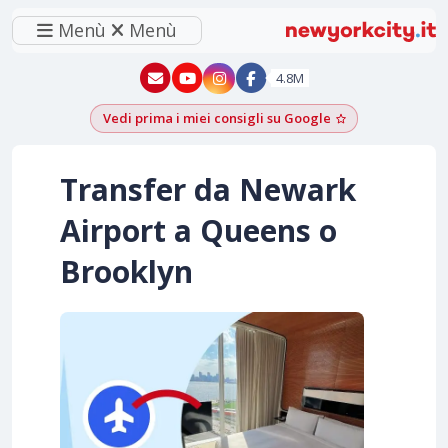
Menù
Menù
New York - YouTube
New York - Instagram
4.8M
Vedi prima i miei consigli su Google
Aggiungi come f
Transfer da Newark
Airport a Queens o
Brooklyn