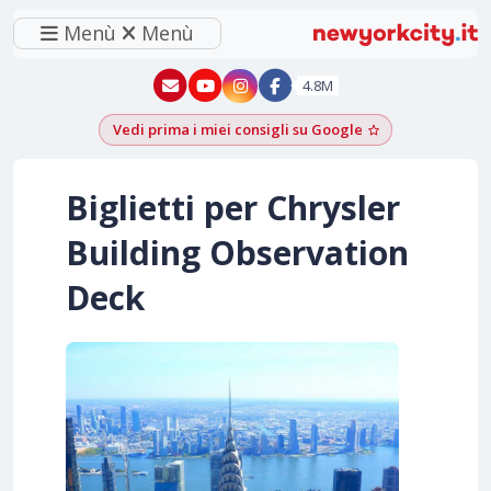
Menù
Menù
New York - YouTube
New York - Instagram
4.8M
Vedi prima i miei consigli su Google
Aggiungi come f
Biglietti per Chrysler
Building Observation
Deck