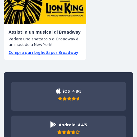
Assisti a un musical di Broadway
Vedere uno spettacolo di Broadway è
un must-do a New York!
Compra qui i biglietti per Broadway
iOS
4.8/5
Android
4.4/5