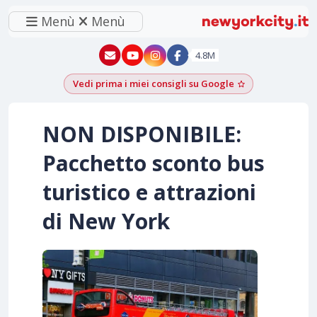
Menù
Menù
New York - YouTube
New York - Instagram
4.8M
Vedi prima i miei consigli su Google
Aggiungi come f
NON DISPONIBILE:
Pacchetto sconto bus
turistico e attrazioni
di New York