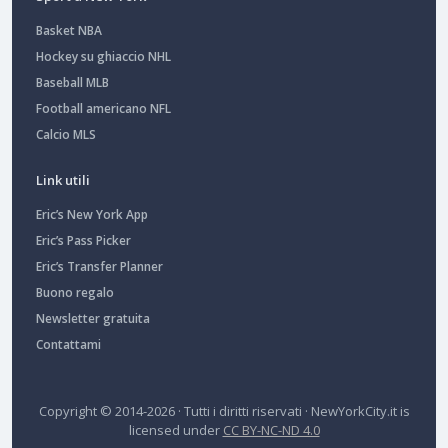
Basket NBA
Hockey su ghiaccio NHL
Baseball MLB
Football americano NFL
Calcio MLS
Link utili
Eric’s New York App
Eric’s Pass Picker
Eric’s Transfer Planner
Buono regalo
Newsletter gratuita
Contattami
Copyright © 2014-2026 · Tutti i diritti riservati ·
NewYorkCity.it
is
licensed under
CC BY-NC-ND 4.0