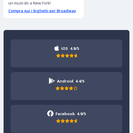
un must-do a New York!
Compra qui i biglietti per Broadway
iOS
4.8/5
Android
4.4/5
Facebook
4.9/5