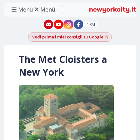
Menù
Menù
New York - YouTube
New York - Instagram
4.8M
Vedi prima i miei consigli su Google
Aggiungi come f
The Met Cloisters a
New York