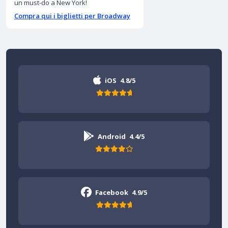
un must-do a New York!
Compra qui i biglietti per Broadway
iOS
4.8/5
Android
4.4/5
Facebook
4.9/5