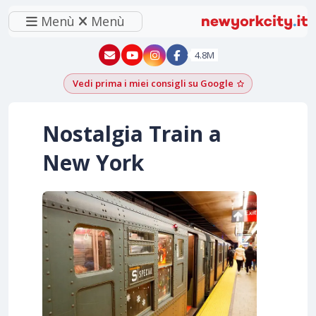
Menù
Menù
New York - YouTube
New York - Instagram
4.8M
Vedi prima i miei consigli su Google
Aggiungi come f
Nostalgia Train a
New York