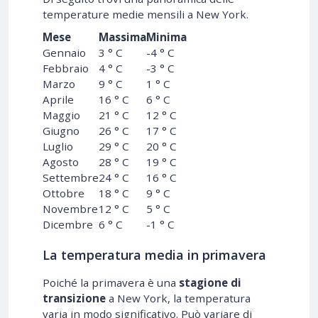
temperature medie mensili a New York.
Mese
Massima
Minima
Gennaio
3 ° C
-4 ° C
Febbraio
4 ° C
-3 ° C
Marzo
9 ° C
1 ° C
Aprile
16 ° C
6 ° C
Maggio
21 ° C
12 ° C
Giugno
26 ° C
17 ° C
Luglio
29 ° C
20 ° C
Agosto
28 ° C
19 ° C
Settembre
24 ° C
16 ° C
Ottobre
18 ° C
9 ° C
Novembre
12 ° C
5 ° C
Dicembre
6 ° C
-1 ° C
La temperatura media in primavera
Poiché la primavera è una
stagione di
transizione
a New York, la temperatura
varia in modo significativo. Può variare di