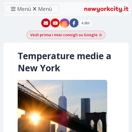
Menù
Menù
New York - YouTube
New York - Instagram
4.8M
Vedi prima i miei consigli su Google
Aggiungi come f
Temperature medie a
New York