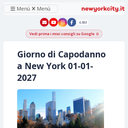
Menù
Menù
New York - YouTube
New York - Instagram
4.8M
Vedi prima i miei consigli su Google
Aggiungi come f
Giorno di Capodanno
a New York
01-01-
2027