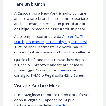
Fare un brunch
A Capodanno a New York è molto comune
andare a fare brunch e, se ti interessa fare
anche questo, è necessario
prenotare in
anticipo
in modo da assicurarsi un posto.
Ad esempio puoi andare da
Cecconi’s
,
The
Dutch
,
Boucherie
,
Little Ruby’s
o
Little Owl
.
Tutti hanno un’atmosfera diversa ma in
ognuno potrai trovare un brunch eccellente.
Quello che fanno molti newyorkesi dopo il
brunch o il pranzo è andare al cinema di
pomeriggio. Ci sono due
cinema
che
consiglio: l’AMC o Regal sulla 42nd Street.
Visitare Parchi e Musei
E’ meraviglioso respirare un pò d’aria fresca
dopo la Vigilia di Capodanno. Si può
pattinare in una delle
piste di