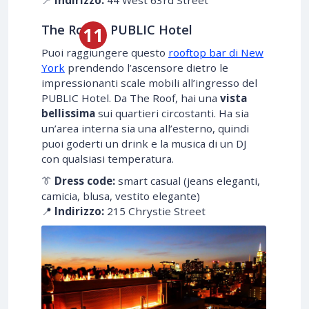
📍
Indirizzo:
44 West 63rd Street
The Roof – PUBLIC Hotel
Puoi raggiungere questo
rooftop bar di New
York
prendendo l’ascensore dietro le
impressionanti scale mobili all’ingresso del
PUBLIC Hotel. Da The Roof, hai una
vista
bellissima
sui quartieri circostanti. Ha sia
un’area interna sia una all’esterno, quindi
puoi goderti un drink e la musica di un DJ
con qualsiasi temperatura.
👔
Dress code:
smart casual (jeans eleganti,
camicia, blusa, vestito elegante)
📍
Indirizzo:
215 Chrystie Street