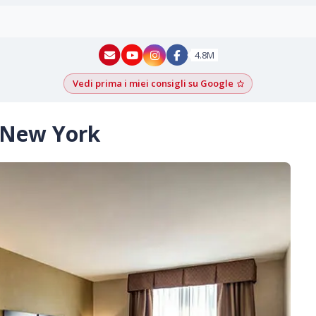
New York - YouTube
New York - Instagram
4.8M
Vedi prima i miei consigli su Google
Aggiungi come f
 New York