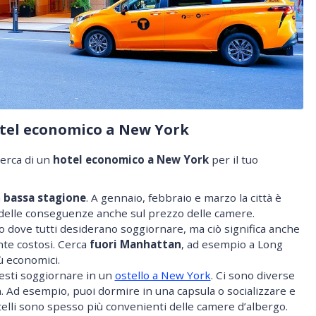
otel economico a New York
cerca di un
hotel economico a New York
per il tuo
n
bassa stagione
. A gennaio, febbraio e marzo la città è
a delle conseguenze anche sul prezzo delle camere.
o dove tutti desiderano soggiornare, ma ciò significa anche
nte costosi. Cerca
fuori Manhattan
, ad esempio a Long
iù economici.
esti soggiornare in un
ostello a New York
. Ci sono diverse
. Ad esempio, puoi dormire in una capsula o socializzare e
elli sono spesso più convenienti delle camere d’albergo.