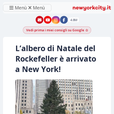
Menù
Menù
New York - YouTube
New York - Instagram
4.8M
Vedi prima i miei consigli su Google
Aggiungi come f
L’albero di Natale del
Rockefeller è arrivato
a New York!